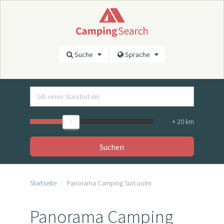
Suche
Sprache
+
20
km
Suchen
Startseite
Panorama Camping Surcuolm
Panorama Camping