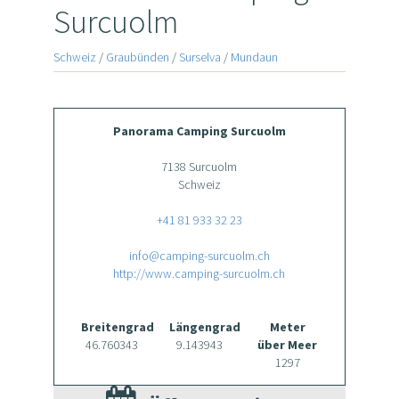
Surcuolm
Schweiz
/
Graubünden
/
Surselva
/
Mundaun
Panorama Camping Surcuolm
7138 Surcuolm
Schweiz
+41 81 933 32 23
info@camping-surcuolm.ch
http://www.camping-surcuolm.ch
Breitengrad
Längengrad
Meter
46.760343
9.143943
über Meer
1297